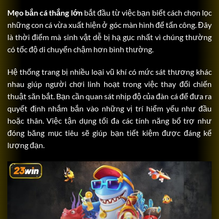
Mẹo bắn cá thắng lớn
bắt đầu từ việc bạn biết cách chọn lọc
những con cá vừa xuất hiện ở góc màn hình để tấn công. Đây
là thời điểm mà sinh vật dễ bị hạ gục nhất vì chúng thường
có tốc độ di chuyển chậm hơn bình thường.
Hệ thống trang bị nhiều loại vũ khí có mức sát thương khác
nhau giúp người chơi linh hoạt trong việc thay đổi chiến
thuật săn bắt. Bạn cần quan sát nhịp độ của đàn cá để đưa ra
quyết định nhắm bắn vào những vị trí hiểm yếu như đầu
hoặc thân. Việc tận dụng tối đa các tính năng bổ trợ như
đóng băng mục tiêu sẽ giúp bạn tiết kiệm được đáng kể
lượng đạn.