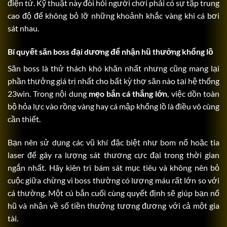
điện tử. Kỹ thuật này đòi hỏi người chơi phải có sự tập trung
cao độ để không bỏ lỡ những khoảnh khắc vàng khi cá bơi
sát nhau.
Bí quyết săn boss đại dương để nhận hũ thưởng khổng lồ
Săn boss là thử thách khó khăn nhất nhưng cũng mang lại
phần thưởng giá trị nhất cho bất kỳ thợ săn nào tại hệ thống
23win. Trong nội dung
mẹo bắn cá thắng lớn
, việc dồn toàn
bộ hỏa lực vào rồng vàng hay cá mập khổng lồ là điều vô cùng
cần thiết.
Bạn nên sử dụng các vũ khí đặc biệt như bom nổ hoặc tia
laser để gây ra lượng sát thương cực đại trong thời gian
ngắn nhất. Hãy kiên trì bám sát mục tiêu và không nên bỏ
cuộc giữa chừng vì boss thường có lượng máu rất lớn so với
cá thường. Một cú bắn cuối cùng quyết định sẽ giúp bạn nổ
hũ và nhận về số tiền thưởng tương đương với cả một gia
tài.