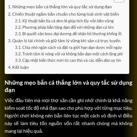
Những mẹo bắn cá thắng lớn và quy tắc sử dụng đạn
Chiến thuật ngắm bắn chuẩn cho từng loài sinh vật biển
Kỹ thuật bắn tỉa cá đơn lẻ giúp tích lũy vốn bền vững
Phương pháp bắn tăng đạn đối với những đàn cá lớn
Bí quyết săn boss đại dương để nhận hũ thưởng khổng lồ
Quản lý tài chính và giữ tâm lý vững khi săn cá trực tuyến
Chia nhỏ ngân sách và đặt ra giới hạn đạn dược mỗi ngày
Tránh tâm lý nóng vội và không bắn đạn một cách lãng phí
Cập nhật kiến thức mới từ cao thủ và các diễn đàn uy tín
Kết luận
Những mẹo bắn cá thắng lớn và quy tắc sử dụng
đạn
Việc đầu tiên mà mọi thợ săn cần ghi nhớ chính là khả năng
kiểm soát tốc độ nhả đạn sao cho phù hợp với từng mục tiêu.
Người chơi không nên bắn liên tục một cách vô định vì điều
này sẽ làm tiêu tốn nguồn vốn rất nhanh chóng mà không
mang lại hiệu quả.