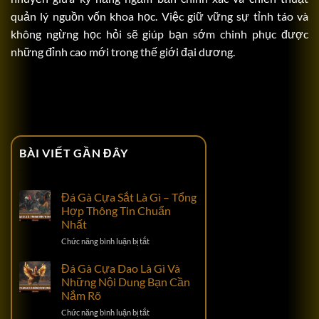
quản lý nguồn vốn khoa học. Việc giữ vững sự tỉnh táo và
không ngừng học hỏi sẽ giúp bạn sớm chinh phục được
những đỉnh cao mới trong thế giới đại dương.
BÀI VIẾT GẦN ĐÂY
Đá Gà Cựa Sắt Là Gì – Tổng
Hợp Thông Tin Chuẩn
Nhất
ở
Chức năng bình luận bị tắt
Đá
Gà
Đá Gà Cựa Dao Là Gì Và
Cựa
Những Nội Dung Bạn Cần
Sắt
Nắm Rõ
Là
ở
Chức năng bình luận bị tắt
Gì