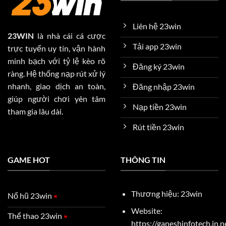
Tối
Ưu
Liên hệ 23win
23WIN
là nhà cái cá cược
Tải app 23win
trực tuyến uy tín, vận hành
minh bạch với tỷ lệ kèo rõ
Đăng ký 23win
ràng. Hệ thống nạp rút xử lý
nhanh, giao dịch an toàn,
Đăng nhập 23win
giúp người chơi yên tâm
Nạp tiền 23win
tham gia lâu dài.
Rút tiền 23win
GAME HOT
THÔNG TIN
Thương hiệu: 23win
Nổ hũ 23win
Website:
Thể thao 23win
https://ganeshinfotech.in.n